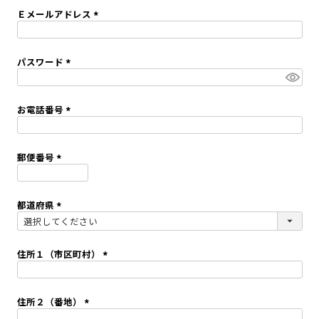
須
Ｅメールアドレス
)
(
必
須
パスワード
)
(
必
須
お電話番号
)
(
必
須
郵便番号
)
(
必
須
都道府県
)
(
必
須
住所１（市区町村）
)
(
必
須
住所２（番地）
)
(