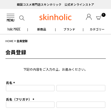
韓国コスメ専門店スキンホリック 公式オンラインストア
0
holic MADE
新商品
ブランド
カテゴリー
HOME
会員登録
会員登録
下記の内容をご入力の上、お進みください。
氏名
(
必
須
氏名（フリガナ）
)
(
必