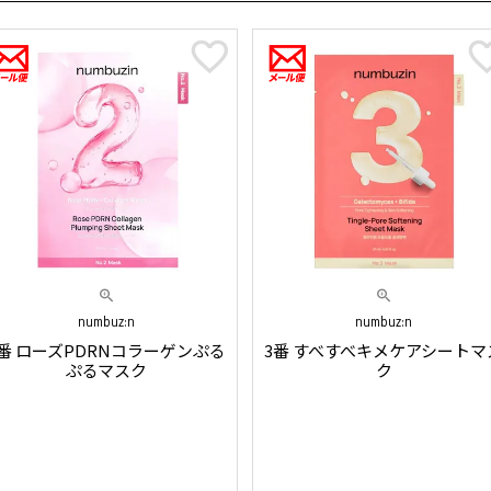
numbuz:n
numbuz:n
2番 ローズPDRNコラーゲンぷる
3番 すべすべキメケアシートマ
ぷるマスク
ク