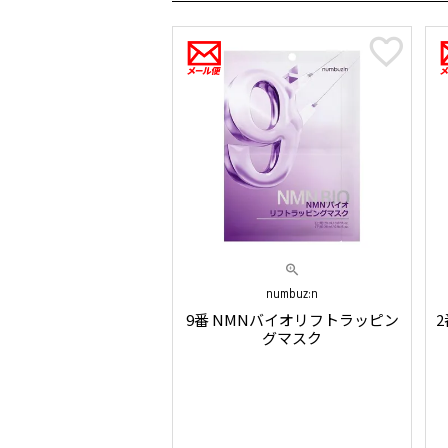
numbuz:n
9番 NMNバイオリフトラッピン
グマスク