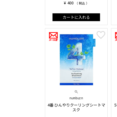
¥
400
税込
カートに入れる
numbuz:n
4番 ひんやりクーリングシートマ
スク