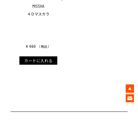
MISSHA
４Ｄマスカラ
¥
660
税込
カートに入れる