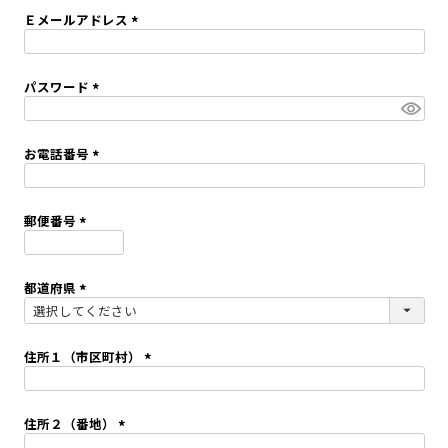
須
Ｅメールアドレス
)
(
必
須
パスワード
)
(
必
須
お電話番号
)
(
必
須
郵便番号
)
(
必
須
都道府県
)
(
必
須
住所１（市区町村）
)
(
必
須
住所２（番地）
)
(