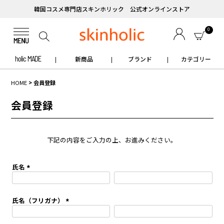
韓国コスメ専門店スキンホリック 公式オンラインストア
0
holic MADE
新商品
ブランド
カテゴリー
HOME
会員登録
会員登録
下記の内容をご入力の上、お進みください。
氏名
(
必
須
氏名（フリガナ）
)
(
必