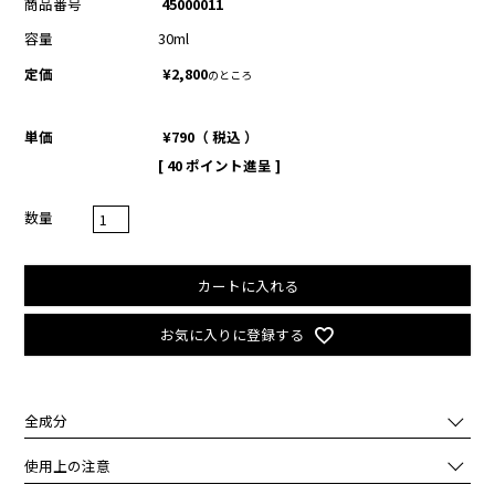
商品番号
45000011
容量
30ml
定価
¥
2,800
のところ
単価
¥
790
税込
[
40
ポイント進呈 ]
カートに入れる
お気に入りに登録する
全成分
水,イソノナン酸イソトリデシル,グリセリン,ＢＧ,プロパンジオール,
使用上の注意
塩化Ｎａ,イソステアリン酸ポリグリセリル－２,（カプリル酸／カプ