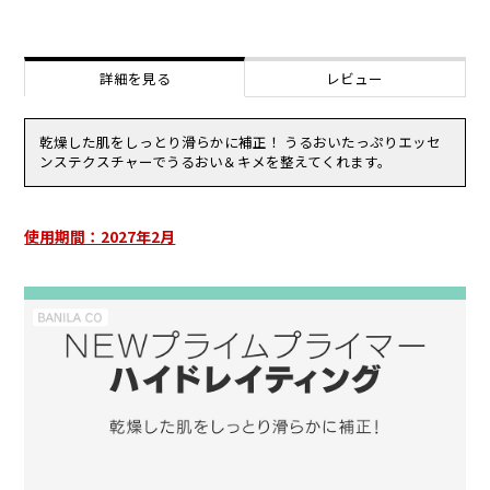
リン酸）ヤシアルキル,１，２－ヘキサンジオール,アルミナ,ジステア
化粧品がお肌に合わないとき即ち次のような場合には、ご使用をおや
ルジモニウムヘクトライト,ポリリシノレイン酸ポリグリセリル－６,
めください。
イソステアリン酸ソルビタン,ジポリヒドロキシステアリン酸ポリグ
そのまま使用を続けますと、症状を悪化させることがありますので、
リセリル－２,香料,チャ葉エキス,ダイマージリノール酸ジイソステア
皮膚科専門医等にご相談されることをおすすめします。
詳細を見る
レビュー
リン酸ポリグリセリル－３,エチルヘキシルグリセリン,トリ（カプリ
（1）使用中、赤味、はれ、かゆみ、刺激、白抜け(白斑等)、黒ずみ
ル酸／カプリン酸）グリセリル,トリイソステアリン酸イソプロピル
等の異常があらわれた場合。
チタン,ヒアルロン酸Ｎａ,グンジョウ,トリイソステアリン酸ポリグリ
（2）使用したお肌に、直射日光があたって上記のような異常があら
セリル－２,ヒアルロン酸ヒドロキシプロピルトリモニウム,加水分解
乾燥した肌をしっとり滑らかに補正！ うるおいたっぷりエッセ
われた場合。
ヒアルロン酸,アセチルヒアルロン酸Ｎａ,ヒアルロン酸,加水分解ヒア
ンステクスチャーでうるおい＆キメを整えてくれます。
傷やはれもの、湿疹等、異常のある部位にはお使いにならないでくだ
ルロン酸Ｎａ,ローズマリーエキス,ヒアルロン酸クロスポリマーＮａ,
さい。
ヒアルロン酸Ｋ
乳幼児の手の届く場所、直射日光の当たる場所、高温多湿または極度
に低温になる場所には置かないでください。
使用期間：2027年2月