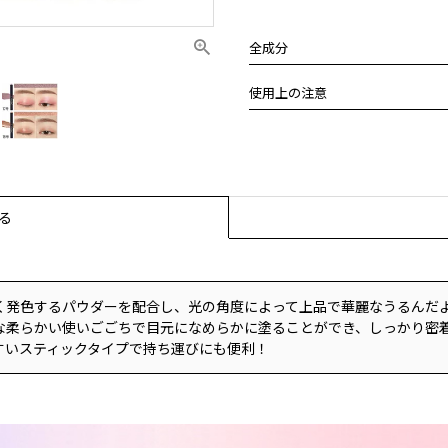
全成分
1号：トリエチルヘキサノイン 
使用上の注意
トリメチコン トリ（カプリル
酸）グリセリル 酸化チタン セ
化粧品がお肌に合わないとき即
ス 窒化ホウ素 ナイロン－１２
ださい。
（カプリル酸／カプリン酸）グ
そのまま使用を続けますと、症
ンデリラロウ セスキオレイン酸
科専門医等にご相談されること
ル酸グリセリル ヒマワリ種子油
（1）使用中、赤味、はれ、か
る
キシエタノール ステアラルコニ
（2）使用したお肌に、直射日
レングリコール
た場合。
８号：エチルヘキサン酸アルキ
傷やはれもの、湿疹等、異常の
フロゴパイト トリ（カプリル
い。
く発色するパウダーを配合し、光の角度によって上品で華麗なうるんだ
ル 酸化チタン セレシン トリ
乳幼児の手の届く場所、直射日
な柔らかい使いごごちで目元になめらかに塗ることができ、しっかり密
デリラロウ オゾケライト ポリ
温になる場所には置かないでく
すいスティックタイプで持ち運びにも便利！
ソルビタン マイクロクリスタ
リマー 酢酸トコフェロール ス
グリコール 炭酸プロピレン フ
リコール
9号：エチルヘキサン酸アルキ