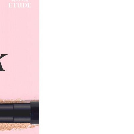
／カプリン酸）グリセリル 酸化チタン 乳酸
ステアリン酸ポリグリセリル－２ キャンデ
チレン 酸化鉄 ミツロウ セスキオレイン酸ソ
ンワックス （ＶＰ／ヘキサデセン）コポリ
アラルコニウムヘクトライト カプリリルグ
ノキシエタノール 酸化スズ ヘキシレングリ
キル（Ｃ１２－１５） トリ（カプリル酸／
ン ホウケイ酸（Ｃａ／チタン） 乳酸ミリ
ト ＰＥＴ オゾケライト ラウロイルリシン
セリル－２ キャンデリラロウ ポリエチレ
Ｐ／ヘキサデセン）コポリマー マイクロク
ルコニウムヘクトライト （スチレン／アク
ーツコポリマー トコフェロール カプリリ
フェノキシエタノール 酸化スズ ヘキシレン
酸化チタン 酸化鉄 Ａｌ
キル（Ｃ１２－１５） 合成フルオロフロゴ
リン酸）グリセリル セレシン ホウケイ酸
ル オゾケライト ラウロイルリシン トリイ
２ キャンデリラロウ ポリエチレン ミリ
キサデセン）コポリマー マイクロクリスタ