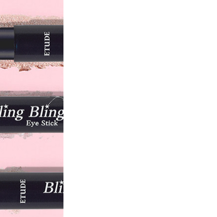
ムヘクトライト トコフェロール カプリリ
フェノキシエタノール 酸化スズ ヘキシレン
酸化鉄
キル（Ｃ１２－１５） 合成フルオロフロゴ
リン酸）グリセリル セレシン 乳酸ミリス
リシン トリイソステアリン酸ポリグリセリ
エチレン ミリスチルアルコール （ＶＰ／ヘ
クロクリスタリンワックス ステアラルコニ
ル カプリリルグリコール 炭酸プロピレン
 ヘキシレングリコール マイカ 酸化チタン
キル（Ｃ１２－１５） トリ（カプリル酸／
ン ホウケイ酸（Ｃａ／チタン） 乳酸ミリ
ト オゾケライト ラウロイルリシン トリイ
２ キャンデリラロウ ポリエチレン ミリ
キサデセン）コポリマー マイクロクリスタ
ムヘクトライト トコフェロール カプリリ
フェノキシエタノール 酸化スズ ヘキシレン
酸化鉄