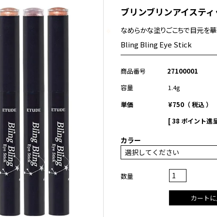
ブリンブリンアイスティ
なめらかな塗りごこちで目元を華や
✧
Bling Bling Eye Stick
商品番号
27100001
容量
1.4g
単価
¥
750
税込
[
38
ポイント進呈
カラー
カートに