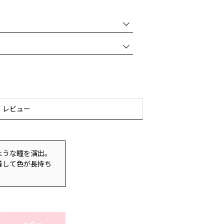
マイカ 合成フルオロフロゴパイト フェニル
酸／カプリン酸／ミリスチン酸／ステアリン
レシン スクワラン ＰＥＴ オキシ塩化ビスマ
ち次のような場合には、ご使用をおやめく
 ジカプリン酸ネオペンチルグリコール トリ
リセリル ホウケイ酸（Ｃａ／Ｎａ） キャ
状を悪化させることがありますので、皮膚
ソルビタン カプリリルグリコール カプリ
をおすすめします。
 酢酸トコフェロール ブドウ種子油 フェノ
ゆみ、刺激等の異常があらわれた場合。
レビュー
ウムヘクトライト 炭酸プロピレン ヘキシ
光があたって上記のような異常があらわれ
ル（Ｃ１２－１５） マイカ 合成フルオロ
ある部位にはお使いにならないでくださ
酸／カプリン酸）グリセリル 乳酸ミリスチ
ような瞳を演出。
イソステアリン酸ポリグリセリル－２ キャン
光の当たる場所、高温多湿または極度に低
着して色が長持ち
エチレン 酸化鉄 ミツロウ セスキオレイン酸
ださい。
リンワックス （ＶＰ／ヘキサデセン）コポ
テアラルコニウムヘクトライト カプリリル
ェノキシエタノール 酸化スズ ヘキシレング
ル（Ｃ１２－１５） 合成フルオロフロゴパ