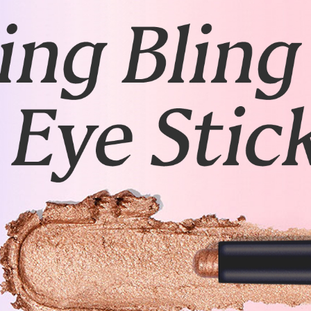
イト マイカ トリ（カプリル酸
ミリスチル セレシン トリイソ
リラロウ オゾケライト ポリエ
ルビタン マイクロクリスタリ
マー 酢酸トコフェロール ステ
リコール 炭酸プロピレン フェ
コール
15号：エチルヘキサン酸アル
カプリン酸）グリセリル セレシ
スチル 合成フルオロフロゴパイ
トリイソステアリン酸ポリグリ
ン ミリスチルアルコール （Ｖ
リスタリンワックス ステアラ
リレーツ）コポリマー アクリレ
ルグリコール 炭酸プロピレン 
グリコール ジメチコン マイカ 
16号：エチルヘキサン酸アル
パイト トリ（カプリル酸／カプ
（Ｃａ／チタン） 乳酸ミリスチ
ソステアリン酸ポリグリセリル－
スチルアルコール （ＶＰ／ヘ