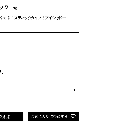
ック
1.4g
かに！ スティックタイプのアイシャドー
 ]
お気に入りに登録する
入れる