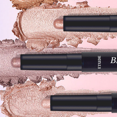
リンワックス ステアラルコニウ
ルグリコール 炭酸プロピレン 
グリコール マイカ 酸化チタン 
17号：エチルヘキサン酸アル
パイト トリ（カプリル酸／カプ
チル オゾケライト ラウロイル
ル－２ キャンデリラロウ ポリ
キサデセン）コポリマー マイ
ウムヘクトライト トコフェロー
フェノキシエタノール 酸化スズ
酸化鉄 カルミン コンジョウ
18号：エチルヘキサン酸アル
カプリン酸）グリセリル セレシ
スチル 合成フルオロフロゴパイ
ソステアリン酸ポリグリセリル－
スチルアルコール （ＶＰ／ヘ
リンワックス ステアラルコニウ
ルグリコール 炭酸プロピレン 
グリコール マイカ 酸化チタン 