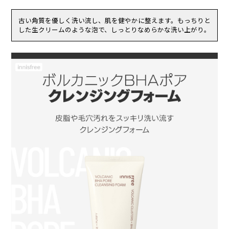
香料
等の異常があらわれた場合。
（2）使用したお肌に、直射日光があたって上記のような異常があら
古い角質を優しく洗い流し、肌を健やかに整えます。もっちりと
われた場合。
した生クリームのような泡で、しっとりなめらかな洗い上がり。
傷やはれもの、湿疹等、異常のある部位にはお使いにならないでくだ
さい。
乳幼児の手の届く場所、直射日光の当たる場所、高温多湿または極度
に低温になる場所には置かないでください。