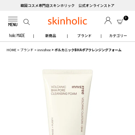
韓国コスメ専門店スキンホリック 公式オンラインストア
0
holic MADE
新商品
ブランド
カテゴリー
HOME
ブランド
innisfree
ボルカニックBHAポアクレンジングフォーム
✧