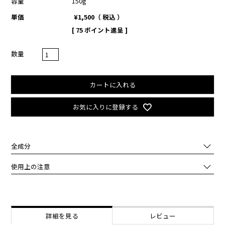
容量
150g
単価
¥
1,500
税込
[
75
ポイント進呈 ]
カートに入れる
お気に入りに登録する
全成分
水 、グリセリン 、ミリスチン酸 、ステアリン酸 、ＰＥＧ－３２ 、
使用上の注意
水酸化Ｋ 、BG 、パルミチン酸 、ラウリン酸 、コカミドプロピルベ
タイン 、ラウリルグルコシド 、含水シリカ 、ステアリン酸ＰＥＧ－
化粧品がお肌に合わないとき即ち次のような場合には、ご使用をおや
１００ 、ステアリン酸グリセリル 、マデカッソシド 、ＰＣＡ亜鉛 、
めください。
（乳酸／グリコール酸）コポリマー 、塩化Ｎａ 、シリカ 、火山灰 、
そのまま使用を続けますと、症状を悪化させることがありますので、
ポリクオタニウム－７ 、ポリクオタニウム－１０ 、サリチル酸 、乳
皮膚科専門医等にご相談されることをおすすめします。
詳細を見る
レビュー
酸 、グリコール酸 、クエン酸 、メタリン酸Ｎａ 、安息香酸Ｎａ 、
（1）使用中、赤味、はれ、かゆみ、刺激、白抜け(白斑等)、黒ずみ