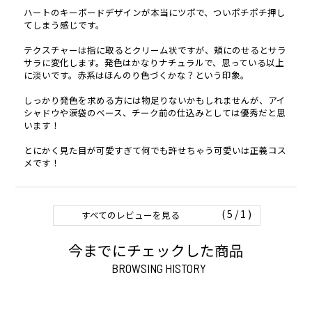
ハートのキーボードデザインが本当にツボで、ついポチポチ押し
てしまう感じです。

テクスチャーは指に取るとクリーム状ですが、頬にのせるとサラ
サラに変化します。発色はかなりナチュラルで、思っている以上
に淡いです。赤系はほんのり色づくかな？という印象。

しっかり発色を求める方には物足りないかもしれませんが、アイ
シャドウや涙袋のベース、チーク前の仕込みとしては優秀だと思
います！

とにかく見た目が可愛すぎて何でも許せちゃう可愛いは正義コス
メです！
1
すべてのレビューを見る
今までにチェックした商品
BROWSING HISTORY