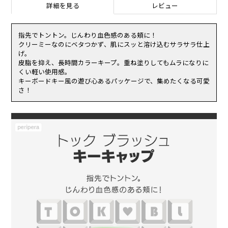
詳細を見る
レビュー
ル、酸化チタン、酸化鉄、赤２０２
（1）使用中、赤味、はれ、かゆみ、刺激等の異常があらわれた場
★02：イソノナン酸イソノニル、シリカ、イソノナン酸イソトリデ
合。
シル、合成ワックス、トリイソステアリン酸ポリグリセリル－２、マ
（2）使用したお肌に、直射日光があたって上記のような異常があら
イカ、ヒマワリ種子ロウ、トリ（カプリル酸／カプリン酸）グリセリ
指先でトントン。じんわり血色感のある頬に！
われた場合。
ル、ポリヒドロキシステアリン酸、ＰＥＧ－１０ジメチコン、メチコ
クリーミーなのにベタつかず、肌にスッと溶け込むサラサラ仕上
傷やはれもの、湿疹等、異常のある部位にはお使いにならないでくだ
ン、カプリル酸グリセリル、水酸化Ａｌ、エチルヘキシルグリセリ
げ。
さい。
ン、（エチレン／プロピレン）コポリマー、酸化チタン、黄５、赤１
皮脂を抑え、長時間カラーキープ。重ね塗りしてもムラになりに
乳幼児の手の届く場所、直射日光の当たる場所、高温多湿または極度
０４（１）、赤２０２
くい軽い使用感。
に低温になる場所には置かないでください。
★05：イソノナン酸イソノニル、シリカ、イソノナン酸イソトリデ
キーボードキー風の遊び心あるパッケージで、集めたくなる可愛
シル、合成ワックス、トリイソステアリン酸ポリグリセリル－２、マ
さ！
イカ、ヒマワリ種子ロウ、トリ（カプリル酸／カプリン酸）グリセリ
ル、ポリヒドロキシステアリン酸、ＰＥＧ－１０ジメチコン、メチコ
ン、カプリル酸グリセリル、エチルヘキシルグリセリン、水酸化Ａ
ｌ、（エチレン／プロピレン）コポリマー、酸化チタン、酸化鉄、赤
２０２
★06：イソノナン酸イソノニル、シリカ、イソノナン酸イソトリデ
シル、トリイソステアリン酸ポリグリセリル－２、合成ワックス、マ
イカ、ヒマワリ種子ロウ、トリ（カプリル酸／カプリン酸）グリセリ
ル、ポリヒドロキシステアリン酸、ＰＥＧ－１０ジメチコン、メチコ
ン、カプリル酸グリセリル、エチルヘキシルグリセリン、水酸化Ａ
ｌ、（エチレン／プロピレン）コポリマー、酸化チタン、赤２０２、
黄５、黄４
★08：イソノナン酸イソノニル、シリカ、イソノナン酸イソトリデ
シル、トリイソステアリン酸ポリグリセリル－２、合成ワックス、マ
イカ、ヒマワリ種子ロウ、トリ（カプリル酸／カプリン酸）グリセリ