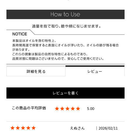
詳細を見る
レビュー
レビューを書く
5.00
えぬ
2026/02/11