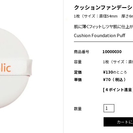
クッションファンデーシ
1枚（サイズ：直径54mm 厚さ6
✧
肌に薄くフィットしツヤ肌に仕上が
Cushion Foundation Puff
商品番号
10000030
容量
1枚（サイズ：直
定価
¥
130
のところ
単価
¥
70
税込
[
4
ポイント進呈 
カートに