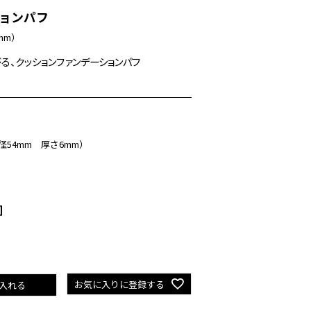
ョンパフ
mm）
る、クッションファンデーションパフ
径54mm 厚さ6mm）
]
お気に入りに登録する
入れる