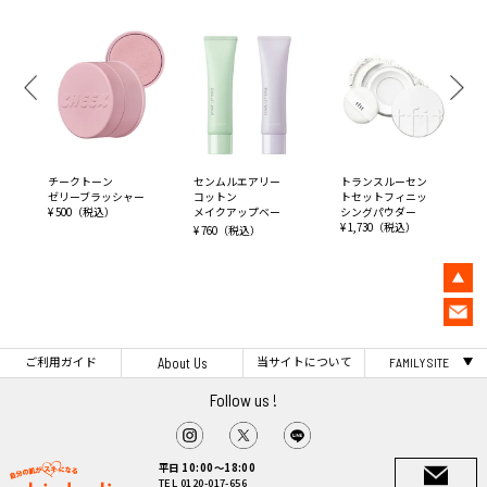
チークトーン
センムルエアリー
トランスルーセン
ゼリーブラッシャー
コットン
トセットフィニッ
¥ 500（税込）
メイクアップベー
シングパウダー
ス
¥ 1,730（税込）
¥ 760（税込）
ご利用ガイド
当サイトについて
About Us
FAMILY SITE
Follow us !
平日 10:00～18:00
TEL 0120-017-656