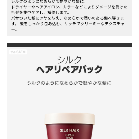
酸、加水分解ヒアルロン酸Ｎａ、ヒドロキシプロピルトリモニウムヒ
シルクのようになめらかで艶やかな髪に。
われた場合。
アルロン酸、ヒアルロン酸Ｋ、ヒアルロン酸クロスポリマーＮａ、加
ドライヤーやヘアアイロン、カラーなどによりダメージを受けた
傷やはれもの、湿疹等、異常のある部位にはお使いにならないでくだ
水分解コラーゲン、加水分解乳タンパク、加水分解カラスムギタンパ
毛髪を集中ケアし、補修します。
さい。
ク、加水分解コムギタンパク、加水分解ダイズタンパク、アセチルヒ
パサついた髪にツヤを与え、なめらかで潤いのある髪へ導きま
乳幼児の手の届く場所、直射日光の当たる場所、高温多湿または極度
アルロン酸Ｎａ、ジカプリリルエーテル、ヒドロキシエチルセルロー
す。 髪をしっかり包み込む、リッチでクリーミーなテクスチャ
に低温になる場所には置かないでください。
ス、ＢＧ、トコフェロール、クエン酸、リン酸２Ｎａ、リン酸Ｎａ、
ー。
ポリソルベート６０、オキシベンゾン－５、ＥＤＴＡ－２Ｎａ、安息
香酸Ｎａ、１，２－ヘキサンジオール、黄４、黄５