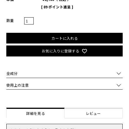
[
89
ポイント進呈 ]
カートに入れる
お気に入りに登録する
全成分
水、ジメチコン、ベヘントリモニウムクロリド、セタノール、ステア
使用上の注意
リルアルコール、グリセリン、ジプロピレングリコール、香料、アル
ガニアスピノサ核油、オリーブ果実油、ヒマワリ種子油、カラスムギ
化粧品がお肌に合わないとき即ち次のような場合には、ご使用をおや
穀粒油、ピーナッツ油、ルリジサ種子油、キノア種子油、マカデミア
めください。
種子油、加水分解シルク、コムギ胚芽油、コーン油、グリシン、加水
そのまま使用を続けますと、症状を悪化させることがありますので、
分解シルク、セリン、グルタミン酸、ヒアルロン酸Ｎａ、アスパラギ
皮膚科専門医等にご相談されることをおすすめします。
詳細を見る
レビュー
ン酸、ロイシン、アラニン、リシン、アルギニン、チロシン、フェニ
（1）使用中、赤味、はれ、かゆみ、刺激等の異常があらわれた場
ルアラニン、プロリン、トレオニン、バリン、イソロイシン、ヒスチ
合。
ジン、システイン、メチオニン、ヒアルロン酸、加水分解ヒアルロン
（2）使用したお肌に、直射日光があたって上記のような異常があら