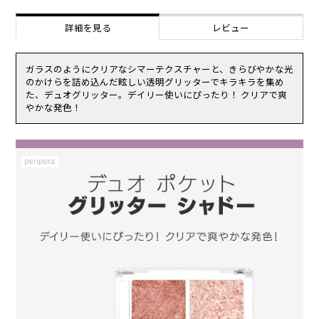
－ヘキサンジオール,フェノキシエタノール,酸化スズ,カルミン 1-2:
そのまま使用を続けますと、症状を悪化させることがありますので、
（エチレン／ＶＡ）コポリマー,ビスジグリセリルポリアシルアジペ
皮膚科専門医等にご相談されることをおすすめします。
詳細を見る
レビュー
ート－２,ポリブチレンテレフタレート,アクリレーツコポリマー,トリ
（1）使用中、赤味、はれ、かゆみ、刺激等の異常があらわれた場
イソステアリン酸ポリグリセリル－２,ダイマージリノール酸ダイマ
合。
ージリノレイル,１，２－ヘキサンジオール,マイカ,酸化チタン,フェ
（2）使用したお肌に、直射日光があたって上記のような異常があら
ノキシエタノール,カルミン,ポリ酢酸ビニル,酸化鉄
ガラスのようにクリアなシマーテクスチャーと、きらびやかな光
われた場合。
★2-1:ジメチコン,ホウケイ酸（Ｃａ／チタン）,トリ（カプリル酸／
のかけらを詰め込んだ眩しい透明グリッターでキラキラを集め
傷やはれもの、湿疹等、異常のある部位にはお使いにならないでくだ
カプリン酸）グリセリル,ホウケイ酸（Ｃａ／Ａｌ）,マイカ,（ジメチ
た、デュオグリッター。デイリー使いにぴったり！ クリアで爽
さい。
コン／ビニルジメチコン）クロスポリマー,酸化チタン,シリカ,リンゴ
やかな発色！
乳幼児の手の届く場所、直射日光の当たる場所、高温多湿または極度
酸ジイソステアリル,タルク,マイクロクリスタリンワックス,オリーブ
に低温になる場所には置かないでください。
油脂肪酸ソルビタン,イソステアリン酸ソルビタン,１，２－ヘキサン
ジオール,酸化スズ,イソセテス－１０,マロン酸ジエチルヘキシルシリ
ンギリデン,合成フルオロフロゴパイト,ミリスチン酸Ａｌ,カルミン,
コンジョウ,ＢＨＴ 2-2:（エチレン／ＶＡ）コポリマー,ポリブチレン
テレフタレート,ビスジグリセリルポリアシルアジペート－２,アクリ
レーツコポリマー,ホウケイ酸（Ｃａ／チタン）,トリイソステアリン
酸ポリグリセリル－２,ダイマージリノール酸ダイマージリノレイル,
１，２－ヘキサンジオール,酸化チタン,フェノキシエタノール,酸化ス
ズ,ポリ酢酸ビニル
★3-1:ホウケイ酸（Ｃａ／Ａｌ）,ジフェニルシロキシフェニルトリメ
チコン,ワセリン,シリカ,ビスジグリセリルポリアシルアジペート－
２,ポリプロピレン,リンゴ酸ジイソステアリル,ダイマージリノール酸
ダイマージリノレイルビス（ベヘニル／イソステアリル／フィトステ
リル）,酸化チタン,酸化鉄,酸化スズ,エチルヘキシルグリセリン,カプ
リル酸グリセリル,水, 3-2:（エチレン／ＶＡ）コポリマー,ビスジグリ