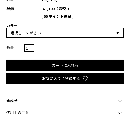
単価
¥
1,100
税込
[
55
ポイント進呈 ]
カラー
カートに入れる
お気に入りに登録する
全成分
★1-1:ホウケイ酸（Ｃａ／Ａｌ）,ポリメチルシルセスキオキサン,リ
使用上の注意
ンゴ酸ジイソステアリル,ジメチコン,フェニルトリメチコン,ジメチコ
ンクロスポリマー,（トリメチルペンタンジオール／アジピン酸／グ
化粧品がお肌に合わないとき即ち次のような場合には、ご使用をおや
リセリン）クロスポリマー,マイカ,酸化チタン,酸化鉄,シリカ,１，２
めください。