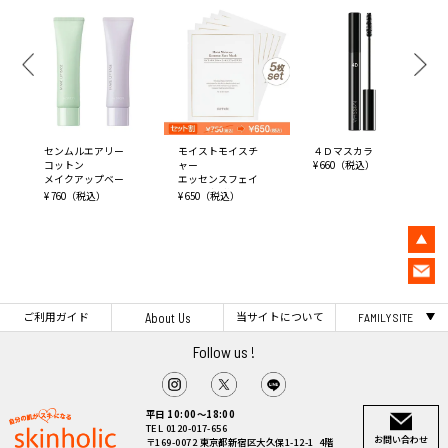
センムルエアリー
モイストモイスチ
４Ｄマスカラ
コットン
ャー
¥ 660（税込）
メイクアップベー
エッセンスフェイ
ス
スマスク5枚セット
¥ 760（税込）
¥ 650（税込）
ご利用ガイド
当サイトについて
About Us
FAMILY SITE
Follow us !
平日 10:00～18:00
TEL 0120-017-656
お問い合わせ
〒169-0072 東京都新宿区大久保1-12-1 4階