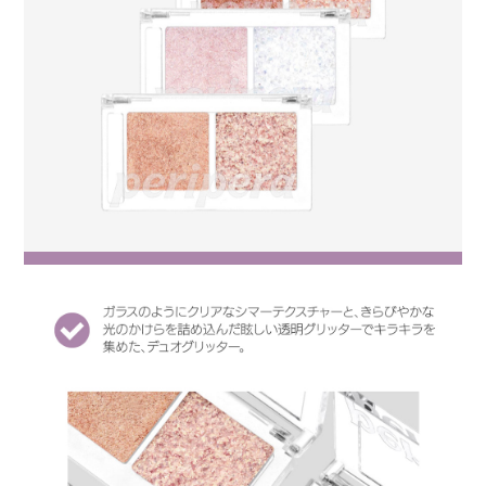
セリルポリアシルアジペート－２,ポリブチレンテレフタレート,アク
リレーツコポリマー,ホウケイ酸（Ｃａ／Ａｌ）,トリイソステアリン
酸ポリグリセリル－２,ダイマージリノール酸ダイマージリノレイル,
１，２－ヘキサンジオール,酸化チタン,マイカ,フェノキシエタノー
ル,酸化鉄,酸化スズ,ポリ酢酸ビニル,カルミン