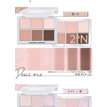
イソステアリル、ステアリン酸Ｍｇ、水酸化Ａｌ、マルトデキストリ
ン、メチコン、カオリン、ホウケイ酸（Ｃａ／Ａｌ）、ホウケイ酸
（Ｃａ／Ｎａ）、トリ（カプリル酸／カプリン酸）グリセリル、硫酸
Ｂａ、窒化ホウ素、ステアリン酸ジメチコノール、オクテニルコハク
酸デンプンＡｌ、トリエチルヘキサノイン、（ビニルジメチコン／メ
チコンシルセスキオキサン）クロスポリマー、赤２２６、黄４、カル
ミン、グンジョウ、黄５、マンガンバイオレット
★11：ジメチコン、マイカ、合成フルオロフロゴパイト、メタクリル
酸メチルクロスポリマー、ホウケイ酸（Ｃａ／チタン）、ジエチルヘ
キサン酸ネオペンチルグリコール、ラウリン酸ヘキシル、（ジメチコ
ン／ビニルジメチコン）クロスポリマー、ナイロン－１２、（セバシ
ン酸／イソパルミチン酸）ジグリセリル、セスキイソステアリン酸ソ
ルビタン、ミリスチン酸Ｍｇ、メチルプロパンジオール、ヘキサ（ヒ
ドロキシステアリン酸／ステアリン酸／ロジン酸）ジペンタエリスリ
チル、プロパンジオール、合成ワックス、マルトデキストリン、トコ
フェロール、タルク、トリ（カプリル酸／カプリン酸）グリセリル、
シリカ、窒化ホウ素、ステアリン酸ジメチコノール、ステアリン酸Ｍ
ｇ、ヒドロキシプロピルビスパルミタミドＭＥＡ、水酸化Ａｌ、トリ
エトキシカプリリルシラン、ホウケイ酸（Ｃａ／Ｎａ）、ホウケイ酸
（Ｃａ／Ａｌ）、水添レシチン、カオリン、ステアロイルオキシステ
アリン酸オクチルドデシル、フェニルトリメチコン、マカデミア種子
油、サラソウジュ種子脂、メチコン、オクテニルコハク酸デンプンＡ
ｌ、リンゴ酸ジイソステアリル、オクチルドデカノール、ラウロイル
リシン、 酸化チタン、酸化スズ、酸化鉄、カルミン、黄４、赤２２
６、マンガンバイオレット、グンジョウ