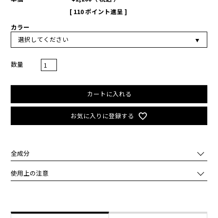
[
110
ポイント進呈 ]
カラー
カートに入れる
お気に入りに登録する
全成分
★02：ジメチコン、合成フルオロフロゴパイト、マイカ、酸化チタ
使用上の注意
ン、メタクリル酸メチルクロスポリマー、ジエチルヘキサン酸ネオペ
ンチルグリコール、ホウケイ酸（Ｃａ／チタン）、ラウリン酸ヘキシ
化粧品がお肌に合わないとき即ち次のような場合には、ご使用をおや
ル、（ジメチコン／ビニルジメチコン）クロスポリマー、ナイロン－
めください。
１２、（セバシン酸／イソパルミチン酸）ジグリセリル、ホウケイ酸
そのまま使用を続けますと、症状を悪化させることがありますので、
（Ｃａ／Ｎａ）、セスキイソステアリン酸ソルビタン、ミリスチン酸
皮膚科専門医等にご相談されることをおすすめします。