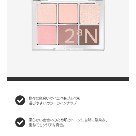
ビスパルミタミドＭＥＡ、水酸化Ａｌ、メチコン、トリエトキシカプ
リリルシラン、カオリン、マルトデキストリン、ホウケイ酸（Ｃａ／
チタン）、ホウケイ酸（Ｃａ／Ｎａ）、オクテニルコハク酸デンプン
Ａｌ、（ＨＤＩ／トリメチロールヘキシルラクトン）クロスポリマ
ー、ポリメタクリル酸メチル、水添レシチン、マカデミア種子油、窒
化ホウ素、マンガンバイオレット、赤２２６、グンジョウ、黄４
★07：ジメチコン、マイカ、酸化チタン、合成フルオロフロゴパイ
ト、メタクリル酸メチルクロスポリマー、ホウケイ酸（Ｃａ／チタ
ン）、ジエチルヘキサン酸ネオペンチルグリコール、ラウリン酸ヘキ
シル、（ジメチコン／ビニルジメチコン）クロスポリマー、ナイロン
－１２、（セバシン酸／イソパルミチン酸）ジグリセリル、シリカ、
セスキイソステアリン酸ソルビタン、ミリスチン酸Ｍｇ、メチルプロ
パンジオール、ヘキサ（ヒドロキシステアリン酸／ステアリン酸／
ロジン酸）ジペンタエリスリチル、合成ワックス、プロパンジオー
ル、トコフェロール、酸化スズ、カルミン、タルク、オクテニルコハ
ク酸デンプンＡｌ、ステアロイルオキシステアリン酸オクチルドデシ
ル、酸化鉄、硫酸Ｂａ、マカデミア種子油、ステアリン酸Ｍｇ、トリ
エトキシカプリリルシラン、水酸化Ａｌ、メチコン、マルトデキスト
リン、ホウケイ酸（Ｃａ／Ｎａ）、ホウケイ酸（Ｃａ／Ａｌ）、トリ
（カプリル酸／カプリン酸）グリセリル、ラウロイルリシン、フェニ
ルトリメチコン、リンゴ酸ジイソステアリル、水添レシチン、赤２２
６、カオリン、マンガンバイオレット、グンジョウ
★09：ジメチコン、マイカ、酸化チタン、合成フルオロフロゴパイ
ト、メタクリル酸メチルクロスポリマー、ホウケイ酸（Ｃａ／チタ
ン）、ジエチルヘキサン酸ネオペンチルグリコール、ラウリン酸ヘキ