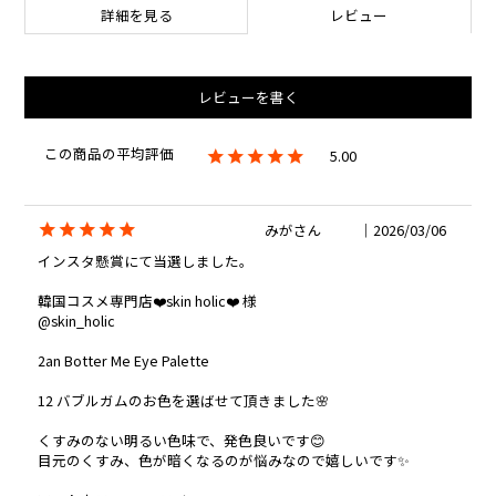
詳細を見る
レビュー
レビューを書く
5.00
みが
2026/03/06
インスタ懸賞にて当選しました。

韓国コスメ専門店❤️skin holic❤️ 様

@skin_holic 

2an Botter Me Eye Palette

12 バブルガムのお色を選ばせて頂きました🌸

くすみのない明るい色味で、発色良いです😊

目元のくすみ、色が暗くなるのが悩みなので嬉しいです✨
