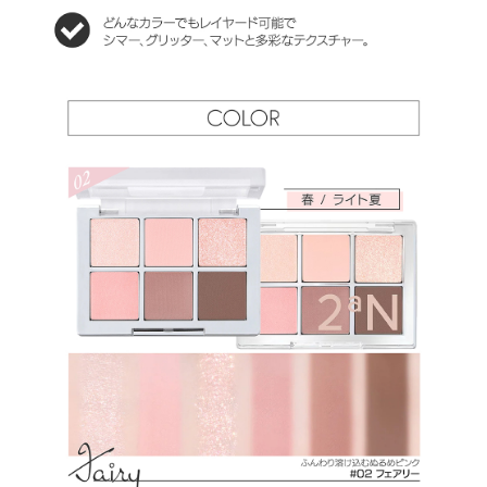
シル、（ジメチコン／ビニルジメチコン）クロスポリマー、ナイロン
－１２、（セバシン酸／イソパルミチン酸）ジグリセリル、ホウケイ
酸（Ｃａ／Ａｌ）、セスキイソステアリン酸ソルビタン、ミリスチン
酸Ｍｇ、メチルプロパンジオール、ヘキサ（ヒドロキシステアリン
酸／ステアリン酸／ロジン酸）ジペンタエリスリチル、合成ワック
ス、プロパンジオール、シリカ、カオリン、トコフェロール、酸化ス
ズ、タルク、オクテニルコハク酸デンプンＡｌ、窒化ホウ素、ステア
ロイルオキシステアリン酸オクチルドデシル、フェニルトリメチコ
ン、リンゴ酸ジイソステアリル、ステアリン酸Ｍｇ、水添レシチン、
水酸化Ａｌ、トリエトキシカプリリルシラン、マルトデキストリン、
カルミン、酸化鉄、オクチルドデカノール、トリ（カプリル酸／カプ
リン酸）グリセリル、ステアリン酸ジメチコノール、メチコン、マカ
デミア種子油、炭酸Ｃａ、ラウロイルリシン、マンガンバイオレッ
ト、赤２２６、グンジョウ、銀
★10：ジメチコン、マイカ、合成フルオロフロゴパイト、酸化チタ
ン、メタクリル酸メチルクロスポリマー、ホウケイ酸（Ｃａ／チタ
ン）、ジエチルヘキサン酸ネオペンチルグリコール、ラウリン酸ヘキ
シル、（ジメチコン／ビニルジメチコン）クロスポリマー、ナイロン
－１２、（セバシン酸／イソパルミチン酸）ジグリセリル、セスキイ
ソステアリン酸ソルビタン、ミリスチン酸Ｍｇ、メチルプロパンジオ
ール、ヘキサ（ヒドロキシステアリン酸／ステアリン酸／ロジン酸）
ジペンタエリスリチル、プロパンジオール、合成ワックス、水添レ
シチン、トコフェロール、酸化スズ、酸化鉄、タルク、シリカ、ステ
アロイルオキシステアリン酸オクチルドデシル、フェニルトリメチコ
ン、マカデミア種子油、トリエトキシカプリリルシラン、リンゴ酸ジ