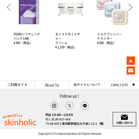
PDRNリフティング
モイストモイスチ
ミルクブリンハー
パッド14枚
ャー
トライター
¥ 495（税込）
クリーム
¥ 660（税込）
¥ 2,100（税込）
ご利用ガイド
当サイトについて
About Us
FAMILY SITE
Follow us !
平日 10:00～18:00
TEL 0120-017-656
お問い合わせ
〒169-0072 東京都新宿区大久保1-12-1 4階
Copyright (C) hiroba corporation All Rights Reseved