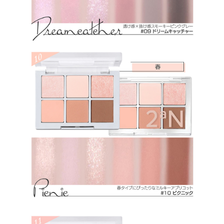
ン酸）ジグリセリル、セスキイソステアリン酸ソルビタン、ミリスチ
ン酸Ｍｇ、メチルプロパンジオール、ヘキサ（ヒドロキシステアリ
ン酸／ステアリン酸／ロジン酸）ジペンタエリスリチル、プロパン
ジオール、合成ワックス、マルトデキストリン、トコフェロール、窒
化ホウ素、シリカ、ステアロイルオキシステアリン酸オクチルドデシ
ル、フェニルトリメチコン、リンゴ酸ジイソステアリル、カプリリル
グリコール、ステアリン酸Ｍｇ、トリエトキシカプリリルシラン、ス
テアリン酸ジメチコノール、ラウロイルリシン、ジメチコン、カプリ
ル酸グリセリル、エチルヘキシルグリセリン、水酸化Ａｌ、メチコ
ン、カオリン、オクチルドデカノール、マカデミア種子油、水添レシ
チン、オクテニルコハク酸デンプンＡｌ、リン酸３Ｃａ、トリ（カプ
リル酸／カプリン酸）グリセリル、タルク、酸化チタン、酸化スズ、
酸化鉄、カルミン、黄４、赤２２６、マンガンバイオレット、グンジ
ョウ
★14：ジメチコン、マイカ、合成フルオロフロゴパイト、メタクリル
酸メチルクロスポリマー、ホウケイ酸（Ｃａ／Ａｌ）、ホウケイ酸
（Ｃａ／Ｎａ）、ジエチルヘキサン酸ネオペンチルグリコール、ラウ
リン酸ヘキシル、（ジメチコン／ビニルジメチコン）クロスポリマ
ー、ナイロン－１２、（セバシン酸／イソパルミチン酸）ジグリセリ
ル、セスキイソステアリン酸ソルビタン、ミリスチン酸Ｍｇ、メチル
プロパンジオール、ヘキサ（ヒドロキシステアリン酸／ステアリン
酸／ロジン酸）ジペンタエリスリチル、シリカ、プロパンジオー
ル、合成ワックス、トコフェロール、タルク、ステアロイルオキシス
テアリン酸オクチルドデシル、フェニルトリメチコン、トリエトキシ
カプリリルシラン、リンゴ酸ジイソステアリル、カプリリルグリコー