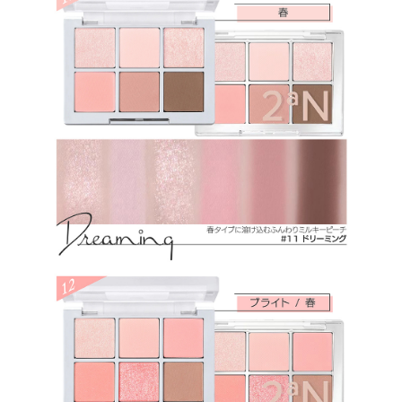
ル、ステアリン酸ジメチコノール、カプリル酸グリセリル、ステアリ
ン酸Ｍｇ、水添レシチン、エチルヘキシルグリセリン、水酸化Ａｌ、
カオリン、トリ（カプリル酸／カプリン酸）グリセリル、硫酸Ｂａ、
マカデミア種子油、ジミリスチン酸Ａｌ、メチコン、マルトデキスト
リン、オクテニルコハク酸デンプンＡｌ、リン酸３Ｃａ、ラウロイル
リシン、窒化ホウ素、オクチルドデカノール、酸化チタン、酸化ス
ズ、酸化鉄、カルミン、赤２２６、黄４、コンジョウ、マンガンバイ
オレット、グンジョウ
★16：ジメチコン、マイカ、合成フルオロフロゴパイト、メタクリル
酸メチルクロスポリマー、ホウケイ酸（Ｃａ／Ａｌ）、ホウケイ酸
（Ｃａ／チタン）、ジエチルヘキサン酸ネオペンチルグリコール、ラ
ウリン酸ヘキシル、（ジメチコン／ビニルジメチコン）クロスポリマ
ー、ナイロン－１２、（セバシン酸／イソパルミチン酸）ジグリセリ
ル、セスキイソステアリン酸ソルビタン、ミリスチン酸Ｍｇ、メチル
プロパンジオール、ヘキサ（ヒドロキシステアリン酸／ステアリン
酸／ロジン酸）ジペンタエリスリチル、プロパンジオール、合成ワ
ックス、マルトデキストリン、トコフェロール、タルク、シリカ、ス
テアロイルオキシステアリン酸オクチルドデシル、フェニルトリメチ
コン、トリエトキシカプリリルシラン、マカデミア種子油、カプリリ
ルグリコール、ステアリン酸Ｍｇ、カプリル酸グリセリル、ラウロイ
ルリシン、ステアリン酸ジメチコノール、エチルヘキシルグリセリ
ン、水酸化Ａｌ、カオリン、トリ（カプリル酸／カプリン酸）グリセ
リル、メチコン、窒化ホウ素、リンゴ酸ジイソステアリル、ネオペン
タン酸イソステアリル、ポリブテン、水添レシチン、酸化チタン、酸
化スズ、酸化鉄、カルミン、赤２２６、黄４、マンガンバイオレッ