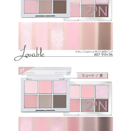
★12：ジメチコンマイカ、合成フルオロフロゴパイト、酸化チタン、
メタクリル酸メチルクロスポリマー、ホウケイ酸（Ｃａ／チタン）、
ジエチルヘキサン酸ネオペンチルグリコール、ラウリン酸ヘキシル、
（ジメチコン／ビニルジメチコン）クロスポリマー、ナイロン－１
２、（セバシン酸／イソパルミチン酸）ジグリセリル、セスキイソス
テアリン酸ソルビタン、ミリスチン酸Ｍｇ、メチルプロパンジオー
ル、ヘキサ（ヒドロキシステアリン酸／ステアリン酸／ロジン酸）ジ
ペンタエリスリチル、プロパンジオール、合成ワックス、ラウロイ
ルリシン、マルトデキストリン、トコフェロール、酸化スズ、酸化
鉄、カルミン、シリカ、ステアロイルオキシステアリン酸オクチルド
デシル、フェニルトリメチコン、ジメチコン、マカデミア種子油、オ
クチルドデカノール、リンゴ酸ジイソステアリル、トリエトキシカプ
リリルシラン、ステアリン酸Ｍｇ、水添レシチン、水酸化Ａｌ、メチ
コン、カオリン、窒化ホウ素、トリ（カプリル酸／カプリン酸）グリ
セリル、サラソウジュ種子脂、ステアリン酸ジメチコノール、ホウケ
イ酸（Ｃａ／Ａｌ）、カプリリルグリコール、カプリル酸グリセリ
ル、ホウケイ酸（Ｃａ／Ｎａ）、エチルヘキシルグリセリン、ヒドロ
キシプロピルビスパルミタミドＭＥＡ、マンガンバイオレット、黄
４、赤２２６、グンジョウ
★13：マイカ、合成フルオロフロゴパイト、メタクリル酸メチルク
ロスポリマー、ホウケイ酸（Ｃａ／Ａｌ）、ホウケイ酸（Ｃａ／チタ
ン）、ホウケイ酸（Ｃａ／Ｎａ）、ジエチルヘキサン酸ネオペンチル
グリコール、ラウリン酸ヘキシル、（ジメチコン／ビニルジメチコ
ン）クロスポリマー、ナイロン－１２、（セバシン酸／イソパルミチ