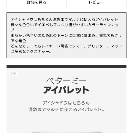
詳細を見る
レビュー
Ｍｇ、ヘキサ（ヒドロキシステアリン酸／ステアリン酸／ロジン酸）
（1）使用中、赤味、はれ、かゆみ、刺激、白抜け(白斑等)、黒ずみ
ジペンタエリスリチル、プロパンジオール、合成ワックス、トコフ
等の異常があらわれた場合。
ェロール、酸化スズ、フェノキシエタノール、酸化鉄、カルミン、タ
（2）使用したお肌に、直射日光があたって上記のような異常があら
ルク、シリカ、トリ（カプリル酸／カプリン酸）グリセリル、トリエ
アイシャドウはもちろん涙袋までマルチに使えるアイパレット
われた場合。
チルヘキサノイン、トリエトキシカプリリルシラン、メチルプロパン
様々な色合いでイエベもブルべも選びやすいカラーラインナッ
傷やはれもの、湿疹等、異常のある部位にはお使いにならないでくだ
ジオール、ステアリン酸Ｍｇ、水添レシチン、水酸化Ａｌ、ホウケイ
プ
さい。
酸（Ｃａ／Ａｌ）、硫酸Ｂａ、窒化ホウ素、ステアリン酸ジメチコノ
柔らかい色合いのため肌のトーンに自然に馴染み、重ねてもクリ
乳幼児の手の届く場所、直射日光の当たる場所、高温多湿または極度
ール、ヒドロキシプロピルビスパルミタミドＭＥＡ、ステアロイルオ
アな発色
に低温になる場所には置かないでください。
キシステアリン酸オクチルドデシル、フェニルトリメチコン、マカデ
どんなカラーでもレイヤード可能でシマー、グリッター、マット
ミア種子油、リンゴ酸ジイソステアリル、メチコン、マルトデキスト
と多彩なテクスチャー。
リン、カオリン、マンガンバイオレット、赤２２６、黄４、グンジョ
ウ
★05：ジメチコン、合成フルオロフロゴパイト、酸化チタン、マイ
カ、メタクリル酸メチルクロスポリマー、ジエチルヘキサン酸ネオペ
ンチルグリコール、ラウリン酸ヘキシル、（ジメチコン／ビニルジメ
チコン）クロスポリマー、ナイロン－１２、（セバシン酸／イソパル
ミチン酸）ジグリセリル、セスキイソステアリン酸ソルビタン、ミリ
スチン酸Ｍｇ、ヘキサ（ヒドロキシステアリン酸／ステアリン酸／ロ
ジン酸）ジペンタエリスリチル、シリカ、プロパンジオール、合成
ワックス、トコフェロール、酸化スズ、フェノキシエタノール、酸化
鉄、カルミン、タルク、ステアロイルオキシステアリン酸オクチルド
デシル、フェニルトリメチコン、サラソウジュ種子脂、メチルプロパ
ンジオール、オクチルドデカノール、トリ（カプリル酸／カプリン
酸）グリセリル、ラウロイルリシン、ステアリン酸Ｍｇ、リンゴ酸ジ
イソステアリル、ステアリン酸ジメチコノール、ヒドロキシプロピル