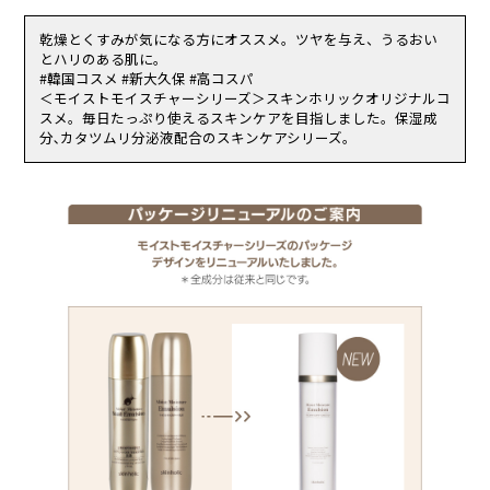
合。
（2）使用したお肌に、直射日光があたって上記のような異常があら
乾燥とくすみが気になる方にオススメ。ツヤを与え、うるおい
われた場合。
とハリのある肌に。
傷やはれもの、湿疹等、異常のある部位にはお使いにならないでくだ
#韓国コスメ #新大久保 #高コスパ
さい。
＜モイストモイスチャーシリーズ＞スキンホリックオリジナルコ
乳幼児の手の届く場所、直射日光の当たる場所、高温多湿または極度
スメ。毎日たっぷり使えるスキンケアを目指しました。保湿成
に低温になる場所には置かないでください。
分､カタツムリ分泌液配合のスキンケアシリーズ。