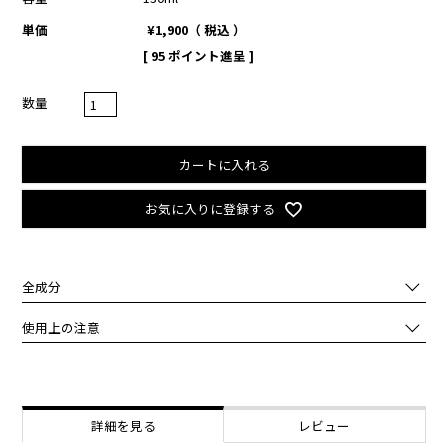
単価
¥
1,900
税込
[
95
ポイント進呈 ]
カートに入れる
お気に入りに登録する
全成分
水,カタツムリ分泌液,グリセリン,ＤＰＧ,水添ポリデセン,トリ（カプ
使用上の注意
リル酸／カプリン酸）グリセリル,エチルヘキサン酸セチル,オリーブ
果実油,グレープフルーツ果実エキス,イソステアリン酸,ステアリン
化粧品がお肌に合わないとき即ち次のような場合には、ご使用をおや
酸,ステアリン酸ＰＥＧ－５グリセリル,ステアリン酸グリセリル（Ｓ
めください。
Ｅ）,ステアリン酸グリセリル,ステアリン酸ＰＥＧ－１００,カルボマ
そのまま使用を続けますと、症状を悪化させることがありますので、
ー,ベヘニルアルコール,加水分解コラーゲン,タチアオイ花エキス,ア
皮膚科専門医等にご相談されることをおすすめします。
詳細を見る
レビュー
ロエベラ葉エキス,ポリアクリル酸Ｎａ,ヒアルロン酸Ｎａ,水酸化Ｋ,
（1）使用中、赤味、はれ、かゆみ、刺激等の異常があらわれた場
１，２－ヘキサンジオール,フェノキシエタノール,香料