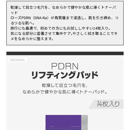
クアオイ花油、ダイズ種子エキス、ワスレナグサ花／葉／茎エキス、
（2）使用したお肌に、直射日光があたって上記のような異常があら
ポリグリセリル-10ラウレート、グルタチオン、水添レシチン、エク
乾燥して目立つ毛穴を、なめらかで健やかな肌に導くトナーパ
われた場合。
トイン、グルコノラクトン、エチルヘキサンジオール、ダマスクバラ
ッド
傷やはれもの、湿疹等、異常のある部位にはお使いにならないでくだ
花エキス、ケルセチン、スクワラン、DNA-Na、カプリリルグリコー
ローズPDRN（DNA-Na）が角質層まで浸透し、肌を引き締め、つ
さい。
ル、加水分解プロアントシアニジン、アセチルヘキサペプチド-8
るつるな肌へ。
乳幼児の手の届く場所、直射日光の当たる場所、高温多湿または極度
旅行にも最適で、初めての方にもお試ししやすい14枚入り。
に低温になる場所には置かないでください。
気になる部分に密着させて集中ケア｡やさしく拭き取ることでキ
メをなめらかに整えます。