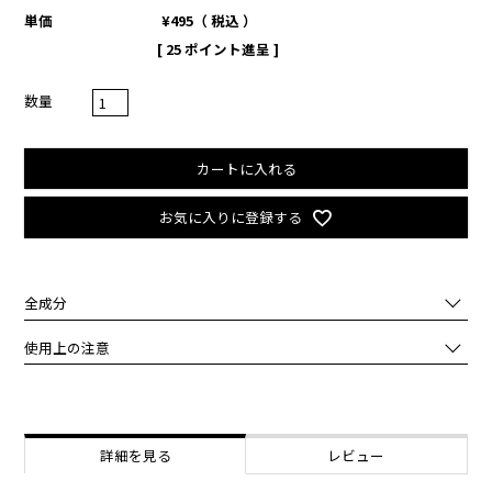
単価
¥
495
税込
[
25
ポイント進呈 ]
カートに入れる
お気に入りに登録する
全成分
水、グリセリン、グリセレス-26、ナイアシンアミド、メチルプロパ
使用上の注意
ンジオール、ダマスクバラ花水、1,2-ヘキサンジオール、ベタイン、
ヒドロキシアセトフェノン、ヒドロキシエチルウレア、グリチルリチ
化粧品がお肌に合わないとき即ち次のような場合には、ご使用をおや
ン酸2K、クエン酸Na、オクチルドデセス-16、パンテノール、PVP、
めください。
クエン酸、アデノシン、EDTA-2Na、ブチレングリコール、アラント
そのまま使用を続けますと、症状を悪化させることがありますので、
イン、メチルジイソプロピルプロピオンアミド、クチナシ花エキス、
皮膚科専門医等にご相談されることをおすすめします。
詳細を見る
レビュー
クロフサスグリ葉エキス、ラズベリー葉エキス、海水、セイヨウキヅ
（1）使用中、赤味、はれ、かゆみ、刺激、白抜け(白斑等)、黒ずみ
タ葉／茎エキス、ドクダミエキス、シロヨメナエキス、ニオイテンジ
等の異常があらわれた場合。