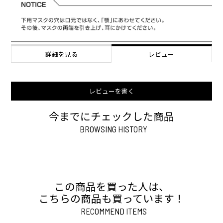
ド、（アルギニン／リシン）ポリペプチド、デキストラン、加水分解
エラスチン、水溶性コラーゲン、アセチルテトラペプチド－３、アカ
ツメクサ花エキス、グルコース、マンノース、合成ヒト遺伝子組換オ
クタペプチド－４、合成ヒト遺伝子組換デカペプチド－７、コラーゲ
ン、エラスチン、グルタチオン、パルミトイルテトラペプチド－７、
オリゴペプチド－２９、オリゴペプチド－３２、合成遺伝子組換オリ
詳細を見る
レビュー
ゴペプチド－９１ボツリヌス菌ポリペプチド－１、合成ヒト遺伝子組
換ポリペプチド－２２、合成ヒト遺伝子組換オリゴペプチド－１、合
成ヒト遺伝子組換ポリペプチド－１、合成ヒト遺伝子組換ポリペプチ
ド－９、合成ヒト遺伝子組換オリゴペプチド－２、合成ヒト遺伝子組
レビューを書く
換ポリペプチド－１１、合成ヒト遺伝子組換ポリペプチド－３、合成
ヒト遺伝子組換ポリペプチド－１６、合成ヒト遺伝子組換ポリペプチ
ド－６２
今までにチェックした商品
BROWSING HISTORY
この商品を買った人は、
こちらの商品も買っています！
RECOMMEND ITEMS