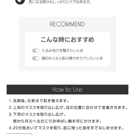
養物、サッカロミセス／銅培養物、サッカロミセス／Ｍｇ培養物、サ
ッカロミセス／鉄培養物、サッカロミセス／亜鉛培養物、ラウリン酸
ポリグリセリル－６、水添レシチン、チオクト酸、水添レシチン、ア
デノシン三リン酸、ニコチンアミドアデニンジヌクレオチド、ニコチ
ンアミドモノヌクレオチド、レスベラトロール、プルラン、ユビキノ
ン、パルミトイルサルコシンＮａ、アスタキサンチン、エンドウペプ
チド、アセチルヘキサペプチド－８、パルミトイルペンタペプチド－
４、パルミトイルトリペプチド－１、トリペプチド－１銅、ヘキサペ
プチド－９、ノナペプチド－１、トリペプチド－１、アセチルテトラ
ペプチド－５、アセチルテトラペプチド－９、アセチルテトラペプチ
ド－２、アセチルオクタペプチド－３、アセチルヘキサペプチド－
１、アセチルペンタペプチド－１、（アラニン／ヒスチジン／リシ
ン）ポリペプチド銅ＨＣｌ、アセチルジペプチド－１セチル、ビオチ
ノイルトリペプチド－１、ジペプチド－４、ヘキサペプチド－１１、
ヘキサペプチド－１２、ミリストイルペンタペプチド－１７、ミリス
トイルヘキサペプチド－１６、ミリストイルペンタペプチド－４、ニ
コチノイルトリペプチド－１、ノナペプチド－７、ニコチノイルトリ
ペプチド－３５、ニコチノイルジペプチド－２６、ニコチノイルジペ
プチド－２３、オクタペプチド－２、パルミトイルトリペプチド－
５、パルミトイルヘキサペプチド－１２、ペンタペプチド－１３、パ
ルミトイルテトラペプチド－１０、パルミトイルトリペプチド－３
８、パルミトイルトリペプチド－２９、パルミトイルトリペプチド－
８、テトラペプチド－４４、テトラペプチド－３０、トリペプチド－
１０シトルリン、トリペプチド－３２、トリペプチド－２９、カプリ
リルグリコール、ジ酢酸ジペプチドジアミノブチロイルベンジルアミ