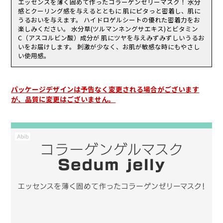
ルロン酸ヒドロキシプロピルトリモニウム,パルミトイルトリペプチ
エッセンスを薄く固めて作ったコラーゲンゼリーマスク！ 水分
われた場合。
ド－５,加水分解ヒアルロン酸 ,アセチルヒアルロン酸Ｎａ ,ヒアルロ
感とクーリング感を与えるとともに 肌にピタっと密着し、肌に
傷やはれもの、湿疹等、異常のある部位にはお使いにならないでくだ
ン酸,加水分解ヒアルロン酸Ｎａ ,ヒアルロン酸クロスポリマーＮａ ,
うるおいを与えます。 ハイドロゲルシートの優れた密着力をお
さい。
ヒアルロン酸Ｋ
楽しみください。 水分草(ツルマンネングサエキス)とビタミン
乳幼児の手の届く場所、直射日光の当たる場所、高温多湿または極度
C（アスコルビン酸）成分が 肌にツヤを与えみずみずしいうるお
に低温になる場所には置かないでください。
いをお届けします。 刺激が少なく、お肌が敏感な時にもやさし
い使用感。
パッケージデザインは予告なく変更される場合がございます
が、品質に変更はございません。