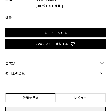
[
30
ポイント進呈 ]
カートに入れる
お気に入りに登録する
全成分
水,グリセリン,アクリレーツコポリマー,メチルプロパンジオール,イ
使用上の注意
ソペンチルジオール,ナイアシンアミド,ＢＧ,１，２－ヘキサンジオー
ル,プロパンジオール,トチャカ,ヒドロキシエチルウレア,グリセレス
化粧品がお肌に合わないとき即ち次のような場合には、ご使用をおや
－２６,ローカストビーンガム,ヒドロキシアセトフェノン ,キサンタ
めください。
ンガム,アラントイン,グルコマンナン,パンテノール,セルロースガム ,
そのまま使用を続けますと、症状を悪化させることがありますので、
塩化Ｋ,アデノシン ,デキストリン ,エチルヘキシルグリセリン,フィチ
皮膚科専門医等にご相談されることをおすすめします。
詳細を見る
レビュー
ン酸Ｎａ,オクチルドデセス－１６,ヒアルロン酸Ｎａ ,ツルマンネン
（1）使用中、赤味、はれ、かゆみ、刺激、白抜け(白斑等)、黒ずみ
グサエキス,グリチルリチン酸２Ｋ,ポリアクリル酸Ｎａ ,カプリリル
等の異常があらわれた場合。
グリコール,トコフェロール,コラーゲンエキス ,アスコルビン酸,ヒア
（2）使用したお肌に、直射日光があたって上記のような異常があら