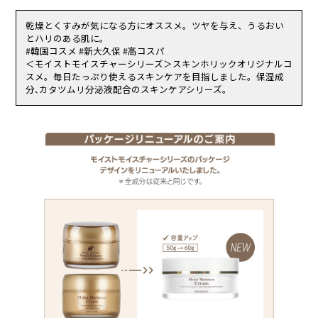
合。
チン,キサンタンガム,水酸化Ｋ,ＥＤＴＡ－３Ｎａ
（2）使用したお肌に、直射日光があたって上記のような異常があら
乾燥とくすみが気になる方にオススメ。ツヤを与え、うるおい
われた場合。
とハリのある肌に。
傷やはれもの、湿疹等、異常のある部位にはお使いにならないでくだ
#韓国コスメ #新大久保 #高コスパ
さい。
＜モイストモイスチャーシリーズ＞スキンホリックオリジナルコ
乳幼児の手の届く場所、直射日光の当たる場所、高温多湿または極度
スメ。毎日たっぷり使えるスキンケアを目指しました。保湿成
に低温になる場所には置かないでください。
分､カタツムリ分泌液配合のスキンケアシリーズ。