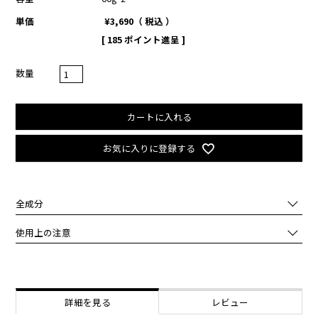
単価
¥
3,690
税込
[
185
ポイント進呈 ]
カートに入れる
お気に入りに登録する
全成分
水,カタツムリ分泌液,グリセリン,ＢＧ,水添ポリデセン,シクロペンタ
使用上の注意
シロキサン,シクロヘキサシロキサン,トリ（カプリル酸／カプリン
酸）グリセリル,セテアリルアルコール,シア脂,ベタイン,ステアリン
化粧品がお肌に合わないとき即ち次のような場合には、ご使用をおや
酸グリセリル,ステアリン酸ＰＥＧ－４０,ジメチコン,セラミド３,ヒ
めください。
アルロン酸Ｎａ,加水分解コラーゲン,ステアリン酸,ステアリン酸ソル
そのまま使用を続けますと、症状を悪化させることがありますので、
ビタン,ミツロウ,ステアリン酸ＰＥＧ－１００,加水分解ケラチン,加
皮膚科専門医等にご相談されることをおすすめします。
詳細を見る
レビュー
水分解エラスチン,メチルパラベン,フェノキシエタノール,合成ワック
（1）使用中、赤味、はれ、かゆみ、刺激等の異常があらわれた場
ス,カルボマー,香料,酢酸トコフェロール,プロピルパラベン,水添レシ