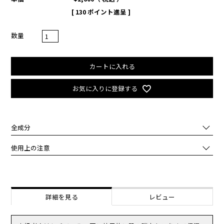
[
130
ポイント進呈 ]
カートに入れる
お気に入りに登録する
全成分
スクワラン,ダイズ油,リンゴ酸ジアルキル（Ｃ１２，１３）,レチノー
使用上の注意
ル,トリ（カプリル酸／カプリン酸）グリセリル,ＢＨＴ,トコトリエノ
ール,トコフェロール,パーム油,ヒドロキシメトキシフェニルデカノン
化粧品がお肌に合わないとき即ち次のような場合には、ご使用をおや
めください。
そのまま使用を続けますと、症状を悪化させることがありますので、
皮膚科専門医等にご相談されることをおすすめします。
詳細を見る
レビュー
（1）使用中、赤味、はれ、かゆみ、刺激、白抜け(白斑等)、黒ずみ
等の異常があらわれた場合。
（2）使用したお肌に、直射日光があたって上記のような異常があら