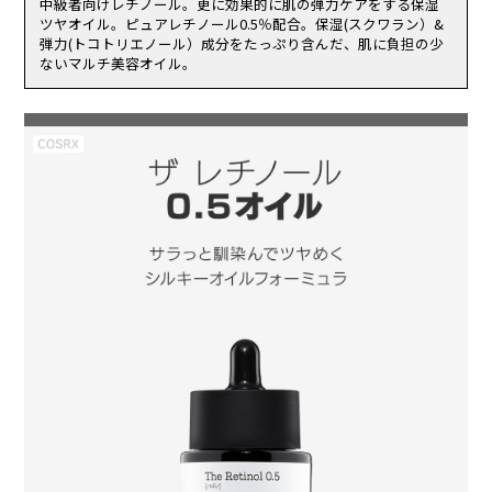
中級者向けレチノール。更に効果的に肌の弾力ケアをする保湿
われた場合。
ツヤオイル。ピュアレチノール0.5％配合。保湿(スクワラン）&
傷やはれもの、湿疹等、異常のある部位にはお使いにならないでくだ
弾力(トコトリエノール）成分をたっぷり含んだ、肌に負担の少
さい。
ないマルチ美容オイル。
乳幼児の手の届く場所、直射日光の当たる場所、高温多湿または極度
に低温になる場所には置かないでください。