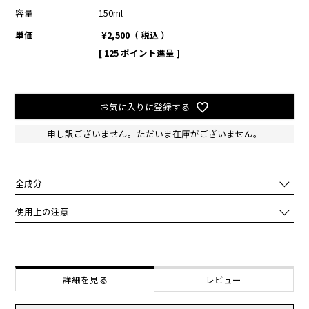
容量
150ml
単価
¥
2,500
税込
[
125
ポイント進呈 ]
お気に入りに登録する
申し訳ございません。ただいま在庫がございません。
全成分
水、ＤＰＧ、グリセリン、ペンチレングリコール、１，２－ヘキサン
使用上の注意
ジオール、ナイアシンアミド、アセチルヘキサペプチド－８、トリペ
プチド－１銅、合成ヒト遺伝子組換ポリペプチド－１２１、オリゴペ
化粧品がお肌に合わないとき即ち次のような場合には、ご使用をおや
プチド－６８、パルミトイルトリペプチド－８、ジ酢酸ジペプチドジ
めください。
アミノブチロイルベンジルアミド、ＢＧ、エチルヘキシルグリセリ
そのまま使用を続けますと、症状を悪化させることがありますので、
ン、アデノシン、ポリクオタニウムー５１、カプリリルグリコール、
皮膚科専門医等にご相談されることをおすすめします。
詳細を見る
レビュー
セリン、アラニン、アラントイン、ヒアルロン酸Ｎａ、アセチルグル
（1）使用中、赤味、はれ、かゆみ、刺激、白抜け(白斑等)、黒ずみ
コサミン、グリシン、リシンＨＣＩ、トレオニン、アルギニン、トコ
等の異常があらわれた場合。
フェロール、プロリン、ダイズ油、水添レシチン、ベタイン、ＰＣＡ