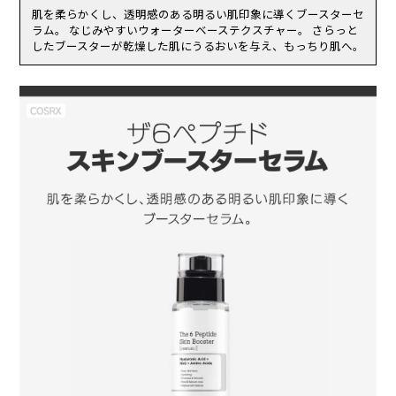
（2）使用したお肌に、直射日光があたって上記のような異常があら
ーＮａ、乳酸Ｎａ、ＰＣＡ、グルタミン酸、(アクリロイルジメチル
肌を柔らかくし、透明感のある明るい肌印象に導くブースターセ
われた場合。
タウリンアンモニウム/ＶＰ)コポリマー、キサンタンガム、tーブタノ
ラム。 なじみやすいウォーターベーステクスチャー。 さらっと
傷やはれもの、湿疹等、異常のある部位にはお使いにならないでくだ
ール、オレイン酸Ｎａ、デキストラン、ポリアクリレートクロスポリ
したブースターが乾燥した肌にうるおいを与え、もっちり肌へ。
さい。
マー－６、クエン酸、ＥＤＴＡ-２Ｎａ、ソルビン酸Ｋ
乳幼児の手の届く場所、直射日光の当たる場所、高温多湿または極度
に低温になる場所には置かないでください。