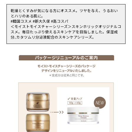
合。
チン,キサンタンガム,水酸化Ｋ,ＥＤＴＡ－３Ｎａ
（2）使用したお肌に、直射日光があたって上記のような異常があら
乾燥とくすみが気になる方にオススメ。ツヤを与え、うるおい
われた場合。
とハリのある肌に。
傷やはれもの、湿疹等、異常のある部位にはお使いにならないでくだ
#韓国コスメ #新大久保 #高コスパ
さい。
＜モイストモイスチャーシリーズ＞スキンホリックオリジナルコ
乳幼児の手の届く場所、直射日光の当たる場所、高温多湿または極度
スメ。毎日たっぷり使えるスキンケアを目指しました。保湿成
に低温になる場所には置かないでください。
分､カタツムリ分泌液配合のスキンケアシリーズ。