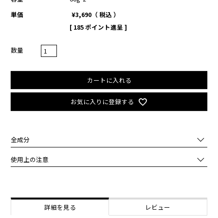
単価
¥
3,690
税込
[
185
ポイント進呈 ]
カートに入れる
お気に入りに登録する
全成分
水,カタツムリ分泌液,グリセリン,ＢＧ,水添ポリデセン,シクロペンタ
使用上の注意
シロキサン,シクロヘキサシロキサン,トリ（カプリル酸／カプリン
酸）グリセリル,セテアリルアルコール,シア脂,ベタイン,ステアリン
化粧品がお肌に合わないとき即ち次のような場合には、ご使用をおや
酸グリセリル,ステアリン酸ＰＥＧ－４０,ジメチコン,セラミド３,ヒ
めください。
アルロン酸Ｎａ,加水分解コラーゲン,ステアリン酸,ステアリン酸ソル
そのまま使用を続けますと、症状を悪化させることがありますので、
ビタン,ミツロウ,ステアリン酸ＰＥＧ－１００,加水分解ケラチン,加
皮膚科専門医等にご相談されることをおすすめします。
詳細を見る
レビュー
水分解エラスチン,メチルパラベン,フェノキシエタノール,合成ワック
（1）使用中、赤味、はれ、かゆみ、刺激等の異常があらわれた場
ス,カルボマー,香料,酢酸トコフェロール,プロピルパラベン,水添レシ