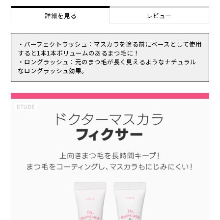
そのまま使用を続けますと、症状を悪化させることがありますので、
酸 酸化鉄 シリカ カーボンブラック 水 BG トリエトキシカプリリルシ
皮膚科専門医等にご相談されることをおすすめします。
詳細を見る
レビュー
ラン ダイズ種子エキス ・パーフェクトラッシュ：イソドデカン （Ｖ
（1）使用中、赤味、はれ、かゆみ、刺激等の異常があらわれた場
Ｐ／エイコセン）コポリマー シクロペンタシロキサン トリメチルシ
合。
ロキシケイ酸 シリカ ジステアルジモニウムヘクトライト （アクリル
（2）使用したお肌に、直射日光があたって上記のような異常があら
酸ブチル／アクリル酸ヒドロキシプロピルジメチコン）コポリマー
・パーフェクトラッシュ：マスカラを塗る前にベースとして使用
われた場合。
（エチレン／プロピレン）コポリマー 合成ワックス 炭酸プロピレン
すると1本1本ボリュームのあるまつ毛に！
傷やはれもの、湿疹等、異常のある部位にはお使いにならないでくだ
ＢＧ 水 ダイズ種子エキス トリエトキシカプリリルシラン 酸化鉄
・ロングラッシュ：元のまつ毛が長く見えるようなナチュラル
さい。
なロングラッシュ効果。
乳幼児の手の届く場所、直射日光の当たる場所、高温多湿または極度
に低温になる場所には置かないでください。