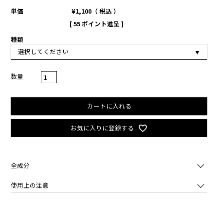
単価
¥
1,100
税込
[
55
ポイント進呈 ]
種類
カートに入れる
お気に入りに登録する
全成分
・スーパーロングラッシュ：イソドデカン （パルミチン酸／エチル
使用上の注意
ヘキサン酸）デキストリン （アクリル酸ブチル／アクリル酸ヒドロ
キシプロピルジメチコン）コポリマー トリメチルシロキシケイ酸 ボ
化粧品がお肌に合わないとき即ち次のような場合には、ご使用をおや
リエチレン ジステアルジモニウムヘクトライト ポリプロピルシルセ
めください。
スキオキサン ナイロン-6 炭酸プロピレン ポリヒドロキシステアリン