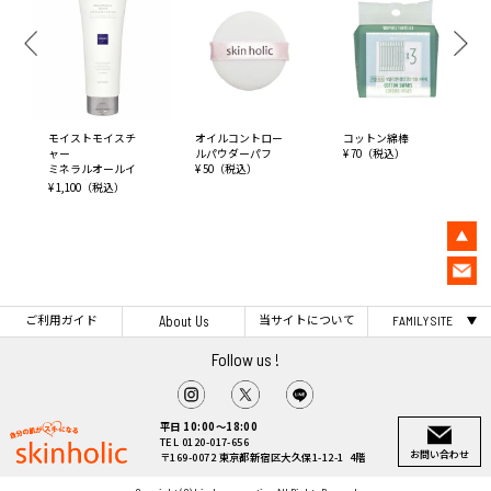
モイストモイスチ
オイルコントロー
コットン綿棒
ャー
ルパウダーパフ
¥ 70（税込）
ミネラルオールイ
¥ 50（税込）
ンワンクリーム
¥ 1,100（税込）
ご利用ガイド
当サイトについて
About Us
FAMILY SITE
Follow us !
平日 10:00～18:00
TEL 0120-017-656
お問い合わせ
〒169-0072 東京都新宿区大久保1-12-1 4階