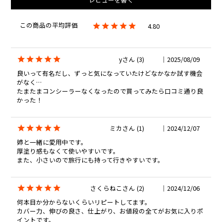
4.80
y
3
2025/08/09
良いって有名だし、ずっと気になっていたけどなかなか試す機会
がなく…

たまたまコンシーラーなくなったので買ってみたら口コミ通り良
かった！
ミカ
1
2024/12/07
姉と一緒に愛用中です。

厚塗り感もなくて使いやすいです。

また、小さいので旅行にも持って行きやすいです。
さくらねこ
2
2024/12/06
何本目か分からないくらいリピートしてます。

カバー力、伸びの良さ、仕上がり、お値段の全てがお気に入りポ
イントです。