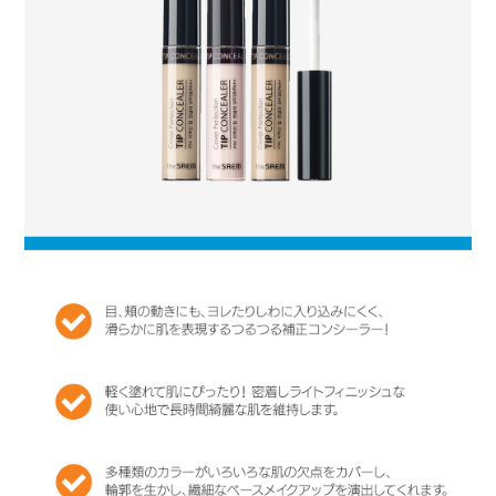
葉エキス,エクトイン,ツボクサ葉エキス,ゲンチアナ根エキス,グリコ
ーゲン,リン酸アスコルビルＭｇ,マンニトール,セイヨウノコギリソウ
エキス,ニガヨモギエキス,アルニカ花エキス,酵母エキス,グリセリン,
クエン酸 安息香酸Ｎａ,ソルビン酸Ｋ,エタノール,カラミン,香料
1.5号：酸化チタン,水,シクロペンタシロキサン,フェニルトリメチコ
ン,タルク,酸化鉄,ＢＧ,セチルＰＥＧ／ＰＰＧ－１０／１ジメチコン,
ＰＶＰ,ＰＥＧ－１０ジメチコン,（ビニルジメチコン／メチコンシル
セスキオキサン）クロスポリマー,塩化Ｎａ,酸化鉄,トリエトキシカプ
リリルシラン,水酸化Ａｌ,ジステアルジモニウムヘクトライト,フェノ
キシエタノール,パルミチン酸,クロルフェネシン,ステアリン酸,ジメ
チコン,香料,カラミン,エクトイン,マンニトール,ミリスチン酸,酵母エ
キス,エタノール,ツボクサ葉エキス,グリコーゲン,リン酸アスコルビ
ルＭｇ,アロエベラ葉エキス,グリセリン,アルニカ花エキス,ニガヨモ
ギエキス,セイヨウノコギリソウエキス,ゲンチアナ根エキス,ＰＧ,ソ
ルビン酸Ｋ,安息香酸Ｎａ,クエン酸,リナロール,ブチルフェニルメチ
ルプロピオナール,リモネン,ヘキシルシンナマル,α－イソメチルイオ
ノン
1.75号：水,酸化チタン,シクロペンタシロキサン,フェニルトリメチコ
ン,タルク,酸化鉄 ＢＧ,ＰＶＰ,セチルＰＥＧ／ＰＰＧ－１０／１ジメ
チコン,ＰＥＧ－１０ジメチコン,ジステアルジモニウムヘクトライト,
（ビニルジメチコン／メチコンシルセスキオキサン）クロスポリマ
ー,塩化Ｎａ,トリエトキシカプリリルシラン,水酸化Ａｌ,ステアリン
酸,フェノキシエタノール,クロルフェネシン,ジメチコン,アロエベラ
葉エキス,エクトイン,ツボクサ葉エキス ゲンチアナ根エキス,グリコ
ーゲン,リン酸アスコルビルＭｇ,マンニトール,セイヨウノコギリソウ