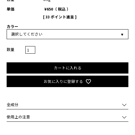
単価
¥
650
税込
[
33
ポイント進呈 ]
カラー
カートに入れる
お気に入りに登録する
全成分
0.5号：水,酸化チタン,シクロペンタシロキサン,フェニルトリメチコ
使用上の注意
ン,タルク,ＢＧ ＰＶＰ,セチルＰＥＧ／ＰＰＧ－１０／１ジメチコン,
ＰＥＧ－１０ジメチコン ジステアルジモニウムヘクトライト,酸化鉄
化粧品がお肌に合わないとき即ち次のような場合には、ご使用をおや
（ビニルジメチコン／メチコンシルセスキオキサン）クロスポリマ
めください。