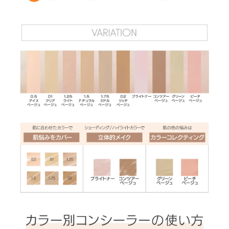
エキス,ニガヨモギエキス,アルニカ花エキス,酵母エキス,,グリセリン
クエン酸,安息香酸Ｎａ,ソルビン酸Ｋ,エタノール,カラミン,香料
2号：水,酸化チタン,シクロペンタシロキサン,フェニルトリメチコン,
酸化鉄,タルク,ＢＧ,セチルＰＥＧ／ＰＰＧ－１０／１ジメチコン,Ｐ
ＶＰ,ＰＥＧ－１０ジメチコン,（ビニルジメチコン／メチコンシルセ
スキオキサン）クロスポリマー,塩化Ｎａ,トリエトキシカプリリルシ
ラン,水酸化Ａｌ,ジステアルジモニウムヘクトライト,フェノキシエタ
ノール,パルミチン酸,クロルフェネシン,ステアリン酸,ジメチコン,香
料,カラミン,エクトイン,マンニトール,ミリスチン酸,酵母エキス,エタ
ノール,ツボクサ葉エキス,グリコーゲン,リン酸アスコルビルＭｇ,ア
ロエベラ葉エキス,グリセリン,アルニカ花エキス,ニガヨモギエキス,
セイヨウノコギリソウエキス,ゲンチアナ根エキス,ＰＧ,ソルビン酸
Ｋ,安息香酸Ｎａ,クエン酸,リナロール,ブチルフェニルメチルプロピ
オナール,リモネン,ヘキシルシンナマル,α－イソメチルイオノン
ブライトナー：水,酸化チタン,シクロペンタシロキサン,フェニルトリ
メチコン,タルク,ＢＧ,セチルＰＥＧ／ＰＰＧ－１０／１ジメチコン,
ＰＶＰ,ＰＥＧ－１０ジメチコン,ジステアルジモニウムヘクトライト,
（ビニルジメチコン／メチコンシルセスキオキサン）クロスポリマ
ー,塩化Ｎａ,グンジョウ,水酸化Ａｌ,酸化鉄,トリエトキシカプリリル
シラン,ステアリン酸,フェノキシエタノール,クロルフェネシン,ジメ
チコン香料,マンニトール,酵母エキス,グリコーゲン,リン酸アスコル
ビルＭｇ,ゲンチアナ根エキス,セイヨウノコギリソウエキス,オウシュ
ウヨモギエキス,アルニカ花エキス
グリーンベージュ：水,酸化チタン,シクロペンタシロキサン,フェニル
トリメチコン,タルク,酸化鉄,ＢＧ,セチルＰＥＧ／ＰＰＧ－１０／１