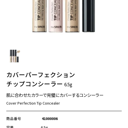
カバーパーフェクション
チップコンシーラー
6.5g
肌に合わせたカラーで完璧にカバーするコンシーラー
Cover Perfection Tip Concealer
商品番号
41000006
容量
6.5g