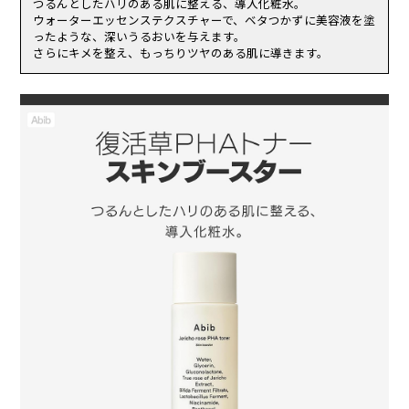
フェロール、パンテノール、ヒアルロン酸Ｎａ、バクチオール、エ
つるんとしたハリのある肌に整える、導入化粧水。
われた場合。
クトイン、トレハロース、ワサビノキ種子油、セラミドＮＰ、フィト
ウォーターエッセンステクスチャーで、ベタつかずに美容液を塗
傷やはれもの、湿疹等、異常のある部位にはお使いにならないでくだ
スフィンゴシン、オクチルドデカノール、ラウリン酸ポリグリセリル
ったような、深いうるおいを与えます。
さい。
－１０、ホスファチジルコリン、アシアチコシド、アシアチン酸、マ
さらにキメを整え、もっちりツヤのある肌に導きます。
乳幼児の手の届く場所、直射日光の当たる場所、高温多湿または極度
デカシン酸、糖脂質、ツボクサエキス、ツボクサ葉エキス、ツボクサ
に低温になる場所には置かないでください。
根エキス、ソルビトール、ビフィズス菌培養液、マデカッソシド、ト
リペプチド－１銅、アセチルヘキサペプチド－８