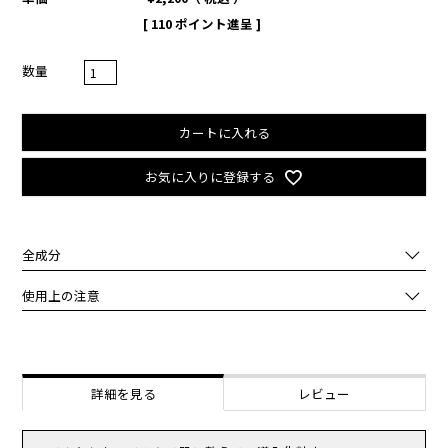
[
110
ポイント進呈 ]
カートに入れる
お気に入りに登録する
全成分
水、プロパンジオール、ＢＧ、グルコノラクトン、グリセリン、ナイ
使用上の注意
アシンアミド、２，３－ブタンジオール、トロメタミン、１，２－ヘ
キサンジオール、ＤＰＧ、グリセレス－２６、ポリアクリレートクロ
化粧品がお肌に合わないとき即ち次のような場合には、ご使用をおや
スポリマー－６、（Ｃ１２－１４）アルケス－１２、ヒドロキシアセ
めください。
トフェノン、加水分解スクレロチウムガム、スフィンゴモナス培養エ
そのまま使用を続けますと、症状を悪化させることがありますので、
キス、エチルヘキシルグリセリン、アンザンジュエキス、アデノシ
皮膚科専門医等にご相談されることをおすすめします。
詳細を見る
レビュー
ン、乳酸桿菌発酵液、エチルヘキサン酸セチル、ＥＤＴＡ－２Ｎａ、
（1）使用中、赤味、はれ、かゆみ、刺激、白抜け(白斑等)、黒ずみ
ポリクオタニウム－５１、スクワラン、水添レシチン、トリ（カプリ
等の異常があらわれた場合。
ル酸／カプリン酸）グリセリル、デキストリン、カカオエキス、トコ
（2）使用したお肌に、直射日光があたって上記のような異常があら