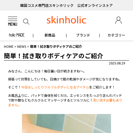
韓国コスメ専門店スキンホリック 公式オンラインストア
holic MADE
新商品
ブランド
カテゴリー
HOME
>
NEWS
>
簡単！拭き取りボディケアのご紹介
簡単！拭き取りボディケアのご紹介
2025.08.29
みなさん、こんにちは！毎日暑い日が続きますね～。
頑張って対策をしていても、日焼けで肌の乾燥やダメージが気になりますね。
そこで！
今日はしっとりツルツルボディになるアイテム
をご紹介します！
お風呂上りに、パッドで身体を拭くだけ。エッセンスをたっぷり含んだパッド
で肘や膝などもクルクルとマッサージするとツルツルに！
洗い流す必要もあり
ません。